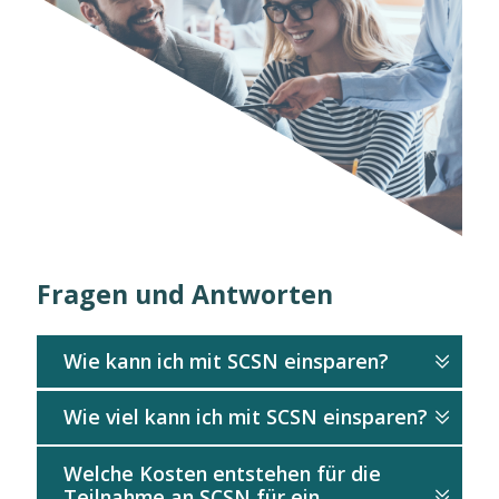
Fragen und Antworten
Wie kann ich mit SCSN einsparen?
Wie viel kann ich mit SCSN einsparen?
Mit SCSN können Sie an mehreren Fronten
einsparen. Der Hauptvorteil von SCSN
Welche Kosten entstehen für die
Ihre Einsparungen mit SCSN sind natürlich
besteht darin, dass Ihre IT-Systeme direkt
Teilnahme an SCSN für ein