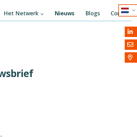
NL
Het Netwerk
Nieuws
Blogs
Contact
EN
DE



wsbrief
e: