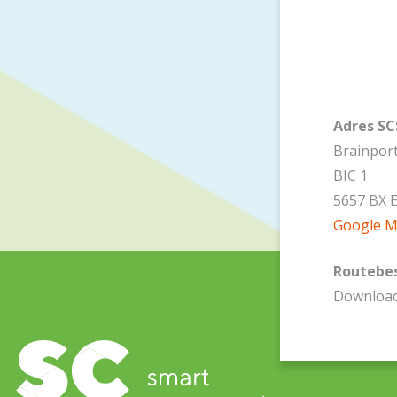
Adres S
Brainpor
BIC 1
5657 BX 
Google 
Routebes
Downloa