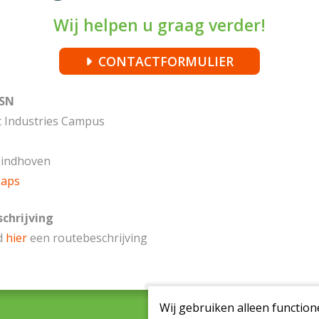
Wij helpen u graag verder!
CONTACTFORMULIER
CSN
t Industries Campus
Eindhoven
Maps
chrijving
d
hier
een routebeschrijving
Wij gebruiken alleen function