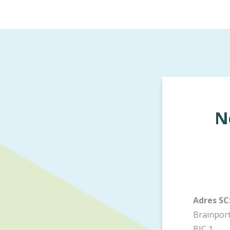
N
Adres S
Brainpor
BIC 1