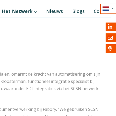
NL
Het Netwerk
Nieuws
Blogs
Contact
EN
DE



rialen, omarmt de kracht van automatisering om zijn
loosterman, functioneel integratie specialist bij
en, waaronder EDI-integraties via het SCSN netwerk.
documentverwerking bij Fabory. "We gebruiken SCSN