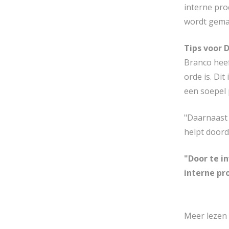
interne pro
wordt gemak
Tips voor D
Branco heef
orde is. Di
een soepel 
"Daarnaast 
helpt doord
"Door te i
interne pr
Meer lezen