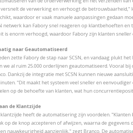
tomatiseren van de orderverwerking en het verzenden van or
t versnelt de verwerking en verhoogt de betrouwbaarheid," le
schikt, waardoor er vaak manuele aanpassingen gedaan mo
N netwerk kan Fabory snel reageren op klantbehoeften en te
eit is enorm verhoogd, waardoor Fabory zijn klanten sneller
atig naar Geautomatiseerd
eleden zette Fabory de stap naar SCSN, en vandaag plukt het 
 we al ruim 25.000 orderlijnen geautomatiseerd. Vooral bij o
nco. Dankzij de integratie met SCSN kunnen nieuwe aansluitin
minuten. "Dit maakt het systeem veel sneller en eenvoudiger
pelen op de behoefte van klanten, wat hun concurrentiepositi
 aan de Klantzijde
klantzijde heeft de automatisering zijn voordelen. "Klanten 
k op de knop accepteren of afwijzen, waarna de gegevens d
 en nauwkeurigheid aanzienlijk," zegt Branco. De automati