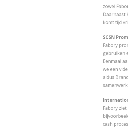
zowel Fabor
Daarnaast k
komt tijd v
SCSN Prom
Fabory prom
gebruiken e
Eenmaal aan
we een vide
aldus Branc
samenwerki
Internatio
Fabory ziet
bijvoorbeel
cash proces