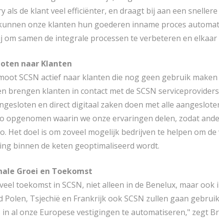
y als de klant veel efficiënter, en draagt bij aan een snelle
unnen onze klanten hun goederen inname proces automatise
rij om samen de integrale processen te verbeteren en elkaar 
oten naar Klanten
oot SCSN actief naar klanten die nog geen gebruik maken 
n brengen klanten in contact met de SCSN serviceproviders. Z
gesloten en direct digitaal zaken doen met alle aangesloten 
o opgenomen waarin we onze ervaringen delen, zodat ander
o. Het doel is om zoveel mogelijk bedrijven te helpen om d
ng binnen de keten geoptimaliseerd wordt.
nale Groei en Toekomst
 veel toekomst in SCSN, niet alleen in de Benelux, maar ook
d Polen, Tsjechië en Frankrijk ook SCSN zullen gaan gebrui
 in al onze Europese vestigingen te automatiseren," zegt 