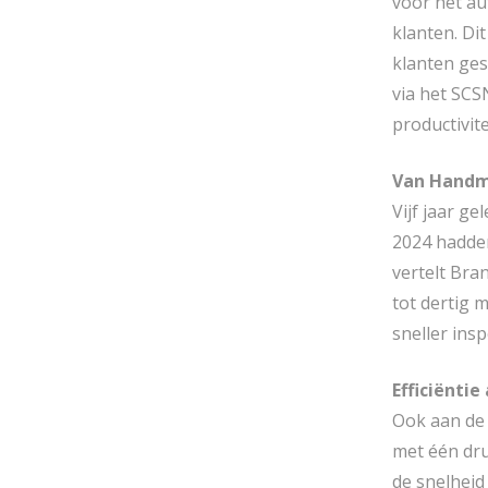
voor het au
klanten. Di
klanten ge
via het SCS
productivit
Van Handm
Vijf jaar g
2024 hadden
vertelt Bra
tot dertig 
sneller ins
Efficiëntie
Ook aan de 
met één dru
de snelheid