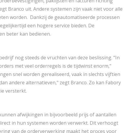
derbevestigingen, paklijsten en facturen richting
gt Branco uit. Andere systemen zijn vaak niet voor alle
eten worden. Dankzij de geautomatiseerde processen
gelijkertijd een hogere service bieden. De
 en beter kan bedienen.
bedrijf nog steeds de vruchten van deze beslissing. “In
rders met veel orderregels is de tijdwinst enorm,"
gen snel worden gerealiseerd, vaak in slechts vijftien
 dan andere alternatieven," zegt Branco. Zo kan Fabory
e versterkt.
kunnen afwijkingen in bijvoorbeeld prijs of aantallen
irect in hun systemen worden verwerkt. Dit verhoogt
sering van de orderverwerking maakt het proces voor