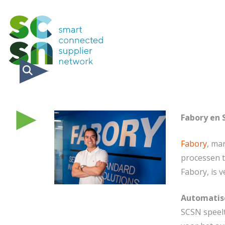
Fabory en 
Fabory
, ma
processen t
Fabory, is 
Automatis
SCSN speelt