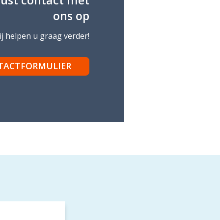
ons op
j helpen u graag verder!
TACTFORMULIER