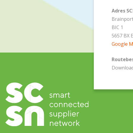
Adres S
Brainpor
BIC 1
5657 BX 
Google 
Routebes
Downloa