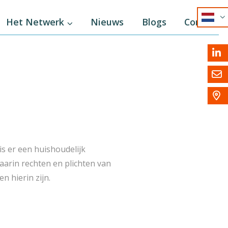
NL
Het Netwerk
Nieuws
Blogs
Contact
EN
DE



is er een huishoudelijk
aarin rechten en plichten van
n hierin zijn.