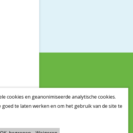
ele cookies en geanonimiseerde analytische cookies.
 goed te laten werken en om het gebruik van de site te
ver Stichting SCSN
Disclaimer
Cookieverklaring
Pers
OK, begrepen
Weigeren