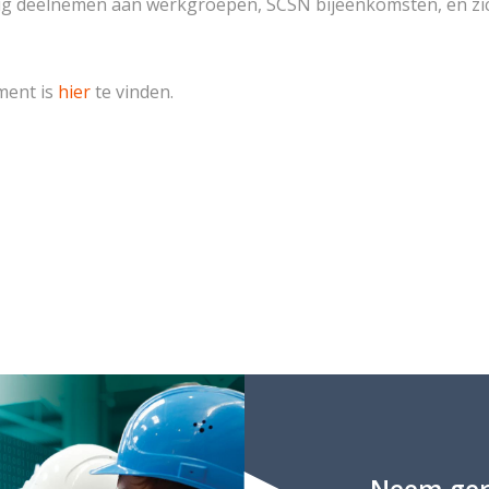
lig deelnemen aan werkgroepen, SCSN bijeenkomsten, en zic
ment is
hier
te vinden.
Neem ger