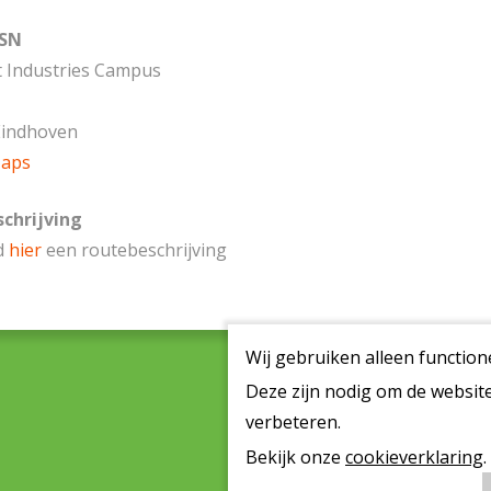
CSN
t Industries Campus
Eindhoven
Maps
chrijving
d
hier
een routebeschrijving
Wij gebruiken alleen function
Deze zijn nodig om de website
verbeteren.
© 2026 SCSN
O
Bekijk onze
cookieverklaring
.